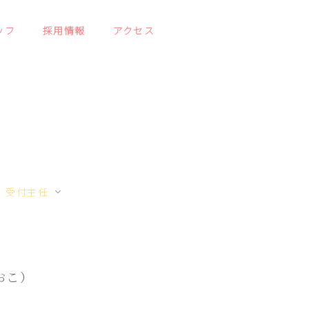
ッフ
採用情報
アクセス
受付主任
た こうしろう
みずたに ともこ
おこ）