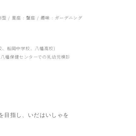
型 / 星座 : 蟹座 / 趣味 : ガーデニング
校、船岡中学校、八幡高校)
八幡保健センターでの乳幼児検診
を目指し、いだはいしゃを