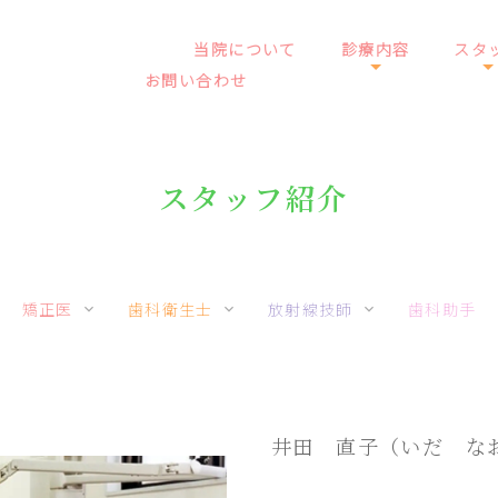
当院について
診療内容
スタ
お問い合わせ
スタッフ紹介
矯正医
歯科衛生士
放射線技師
歯科助手
いこ
おこ
なかむら たけし
ふなおか みさと
いわさき みき
いだ はるひこ
かじわら さき
よこ
みこと
えか
ふくざわ たかえ
いのうえ まさき
かない いぶき
井田 直子（いだ な