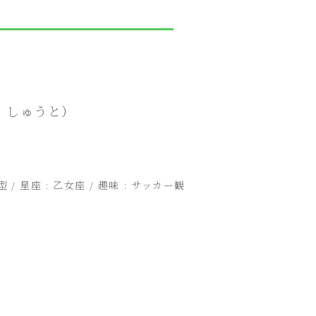
 しゅうと）
型 / 星座 : 乙女座 / 趣味 : サッカー観