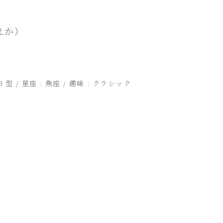
えか）
B 型 / 星座 : 魚座 / 趣味 : クラシック