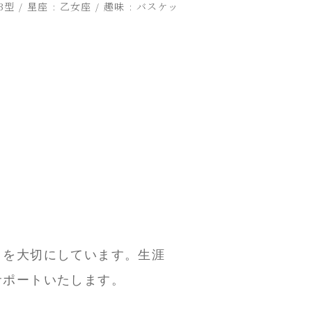
B型 / 星座 : 乙女座 / 趣味 : バスケッ
。
とを大切にしています。生涯
サポートいたします。