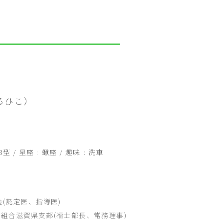
るひこ）
型 / 星座 : 蠍座 / 趣味 : 洗車
(認定医、指導医)
組合滋賀県支部(福士部長、常務理事)