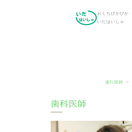
おくちぴかぴか
いだはいしゃ
歯科医師
歯科医師
ながの け
いだ な
よつもと 
いだ さ